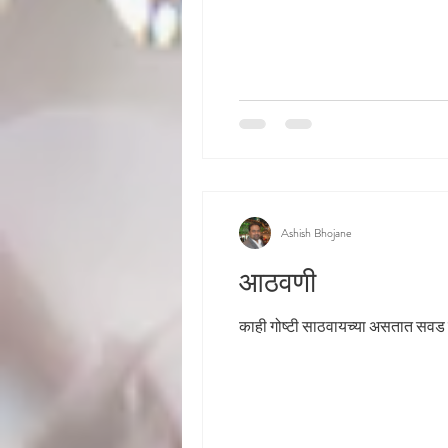
Ashish Bhojane
आठवणी
काही गोष्