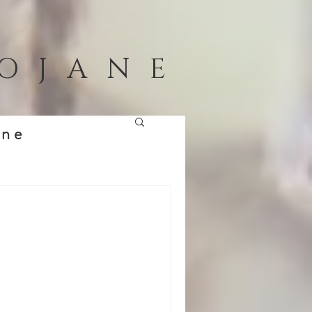
HOJANE
ane