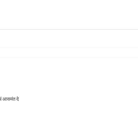
्या डोळ्यांचं आसमंत दे