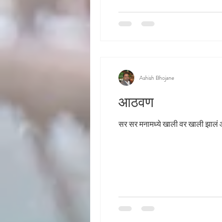
Ashish Bhojane
आठवण
स