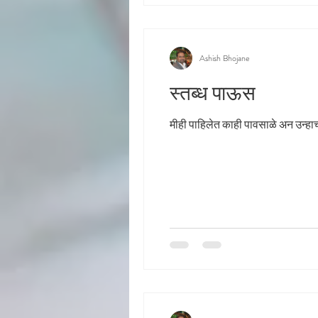
Ashish Bhojane
स्तब्ध पाऊस