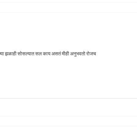
मीही पाहिलेत काही पावसाळे अन उन्हाच्या झळाही सोसल्यात सल काय असतं मीही अनुभवतो रोजच