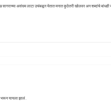
 सागराच्या असंख्य लाटा उचंबळून येतात मनात कुठेतरी खोलवर अन शब्दांचे बांधही
काळीज गदगदून व्हायला झालं मन भरून यायला झालं..