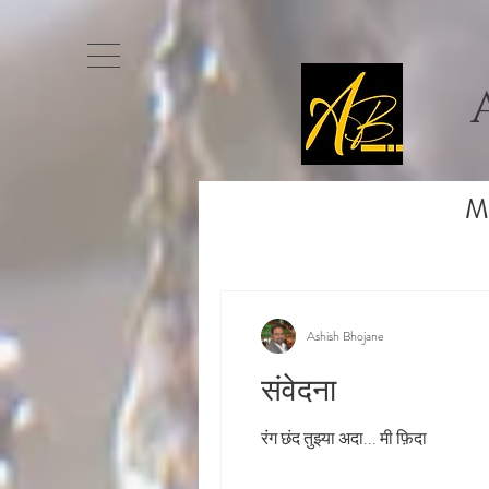
M
Ashish Bhojane
संवेदना
रंग छंद तुझ्या अदा... मी फ़िदा