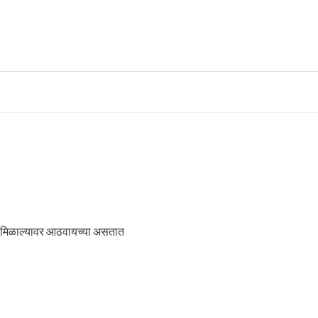
टी साठवायच्या असतात सवड मिळाल्यावर आठवायच्या असतात