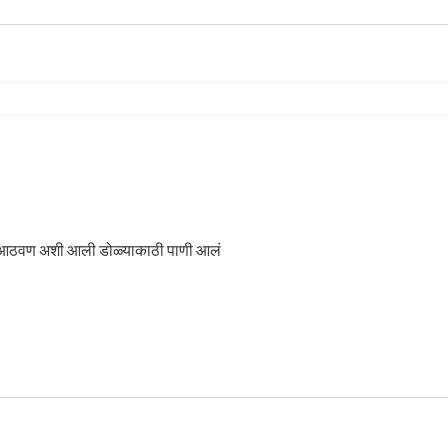
र सर मनामध्ये खाली वर खाली झालं आठवण अशी आली डोळ्याकाठी पाणी आलं