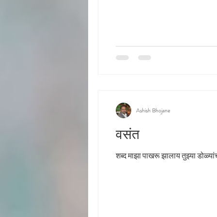
Ashish Bhojane
वसंत
शब्द माझा पाखरू झालाय तुझ