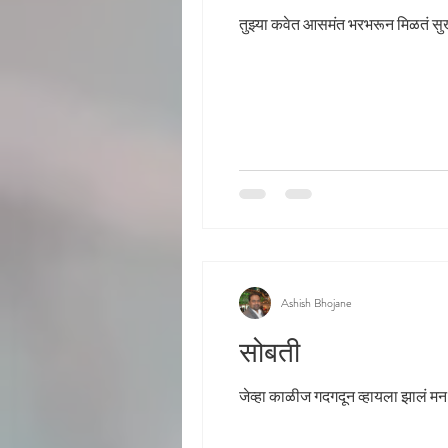
तुझ्या कवेत आसमंत भरभरून मिळतं सुख
Ashish Bhojane
सोबती
जेव्हा 