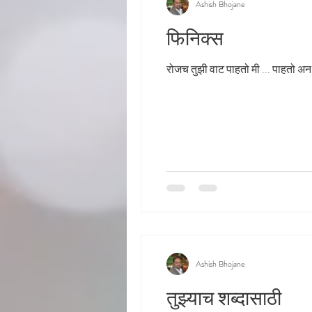
Ashish Bhojane
फिनिक्स
रोजच तुझी वाट पाहत
Ashish Bhojane
तुझ्याच शब्दासाठी