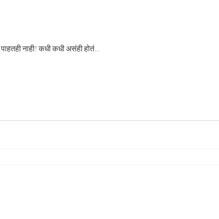
ो मी ... पाहतो अन पाहतही नाही! कधी कधी असंही होतं...